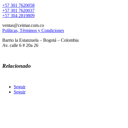
+57 301 7620058
+57 301 7620037
+57 304 2819809
ventas@ceimar.com.co
Políticas, Términos y Condiciones
Barrio la Estanzuela – Bogotá – Colombia
Av. calle 6 # 20a 26
Relacionado
Seguir
Seguir
COMERCIALIZADORA ECOLOGICA INGENIERIA
MAQUINARIA AGREGADOS Y REPUESTOS CEIMAR SAS
Calle 6 Av. Comuneros #22-11
ceimarcolombia@hotmail.com