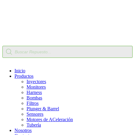
Nuestro Compromiso
Trabaje con Nosotros
Av Calle 6 # 22-11 Bogotá Colombia
+57 304 2819809
Búsqueda
de
productos
Inicio
Productos
Inyectores
Monitores
Harness
Bombas
Filtros
Plunger & Barrel
Sensores
Motores de ACeleración
Tubería
Nosotros