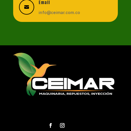
Email

info@ceimar.com.co