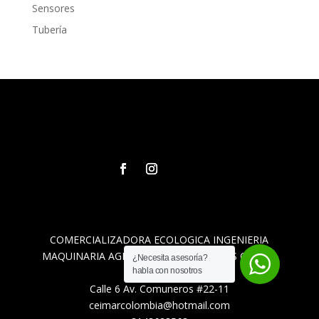
Sensores
Tubería
COMERCIALIZADORA ECOLOGICA INGENIERIA
MAQUINARIA AGREGADOS Y REPUESTOS CEIMAR
¿Necesita asesoría?
SAS
habla con nosotros
Calle 6 Av. Comuneros #22-11
ceimarcolombia@hotmail.com