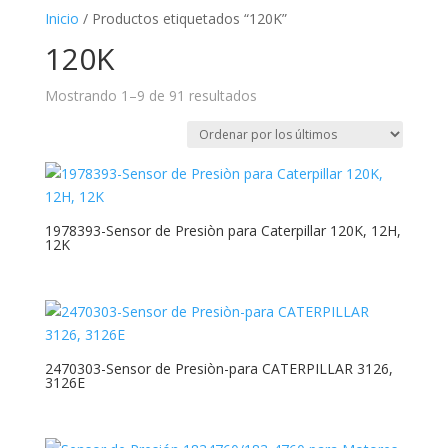
Inicio
/ Productos etiquetados “120K”
120K
Ordenado
Mostrando 1–9 de 91 resultados
por
los
últimos
1978393-Sensor de Presiòn para Caterpillar 120K, 12H,
12K
2470303-Sensor de Presiòn-para CATERPILLAR 3126,
3126E