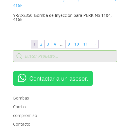
YR/2/2350-Bomba de Inyecciòn para PERKINS 1104,
416E
1
2
3
4
…
9
10
11
→
Búsqueda
de
productos
Contactar a un asesor.
Bombas
Carrito
compromiso
Contacto