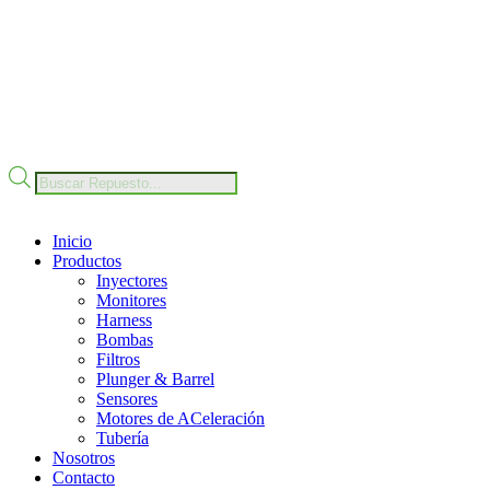
Nuestro Compromiso
Trabaje con Nosotros
Av Calle 6 # 22-11 Bogotá Colombia
+57 304 2819809
Búsqueda
de
productos
Inicio
Productos
Inyectores
Monitores
Harness
Bombas
Filtros
Plunger & Barrel
Sensores
Motores de ACeleración
Tubería
Nosotros
Contacto