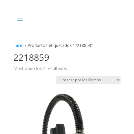
Inicio
/ Productos etiquetados “2218859”
2218859
Ordenado
Mostrando los 2 resultados
por
los
últimos