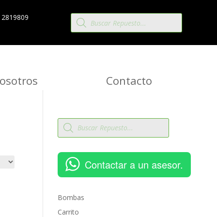
Búsqueda
 2819809
de
productos
osotros
Contacto
Búsqueda
de
productos
Contactar a un asesor.
Bombas
Carrito