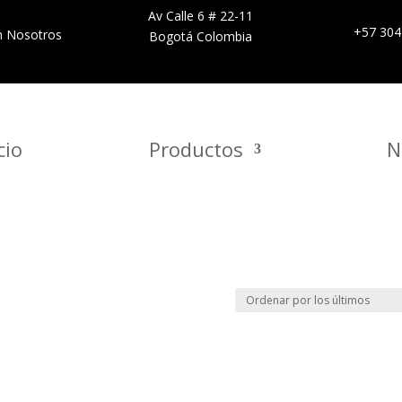
Av Calle 6 # 22-11
+57 304
n Nosotros
Bogotá Colombia
cio
Productos
N