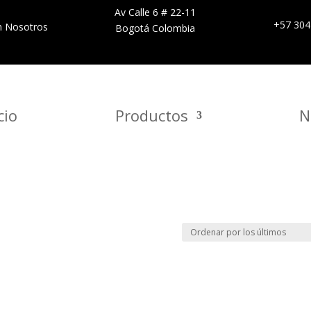
Av Calle 6 # 22-11
+57 304
n Nosotros
Bogotá Colombia
cio
Productos
N