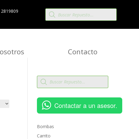
Búsqueda
 2819809
de
productos
osotros
Contacto
Búsqueda
de
productos
Contactar a un asesor.
Bombas
Carrito