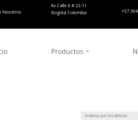
Av Calle 6 # 22-11
+57 304
n Nosotros
Bogotá Colombia
cio
Productos
N