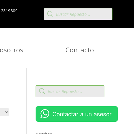
Búsqueda
 2819809
de
productos
osotros
Contacto
Búsqueda
de
productos
Contactar a un asesor.