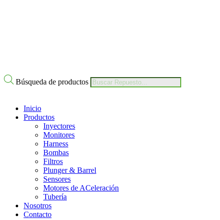
Nuestro Compromiso
Trabaje con Nosotros
Av Calle 6 # 22-11 Bogotá Colombia
+57 304 2819809
Búsqueda de productos
Inicio
Productos
Inyectores
Monitores
Harness
Bombas
Filtros
Plunger & Barrel
Sensores
Motores de ACeleración
Tubería
Nosotros
Contacto