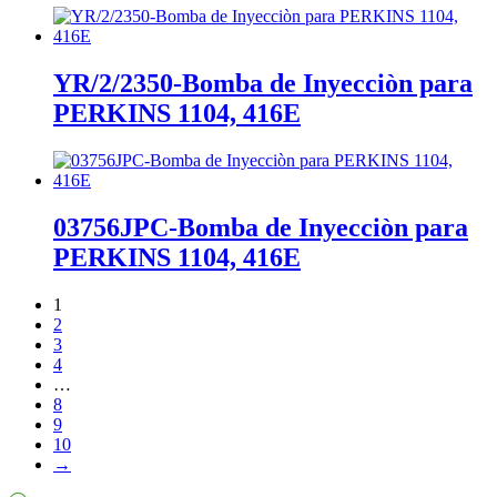
YR/2/2350-Bomba de Inyecciòn para
PERKINS 1104, 416E
03756JPC-Bomba de Inyecciòn para
PERKINS 1104, 416E
1
2
3
4
…
8
9
10
→