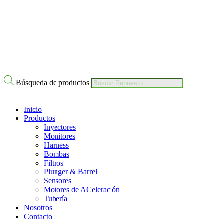
Nuestro Compromiso
Trabaje con Nosotros
Av Calle 6 # 22-11 Bogotá Colombia
+57 304 2819809
Búsqueda de productos
Inicio
Productos
Inyectores
Monitores
Harness
Bombas
Filtros
Plunger & Barrel
Sensores
Motores de ACeleración
Tubería
Nosotros
Contacto