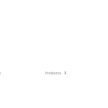
n Nosotros
Av Calle 6 # 22-11
+57 304
Bogotá Colombia
o
Productos