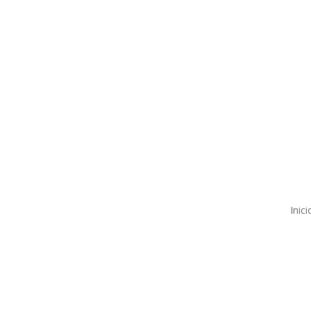
Nuestro Compromiso
Trabaje co
Inici