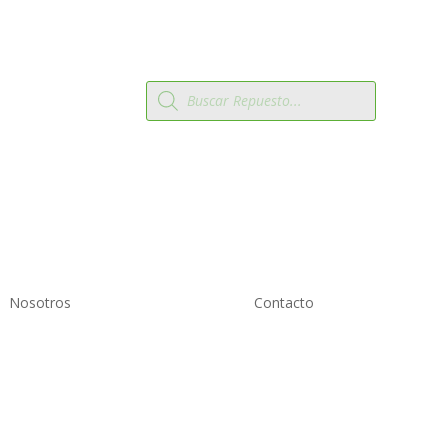
Búsqueda
 2819809
de
productos
Nosotros
Contacto