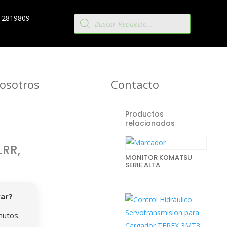
Búsqueda
 2819809
de
productos
osotros
Contacto
Productos
relacionados
LRR,
MONITOR KOMATSU
SERIE ALTA
rar?
nutos.