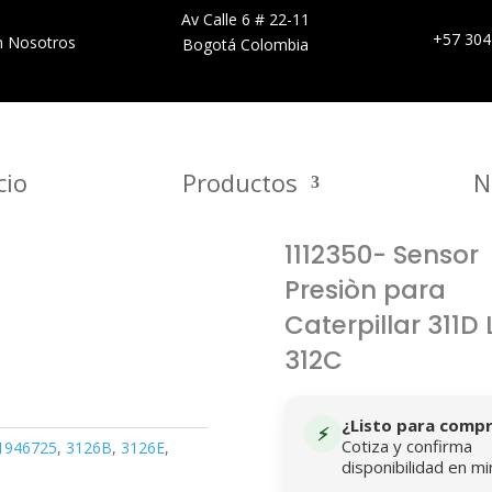
Av Calle 6 # 22-11
+57 304
n Nosotros
Bogotá Colombia
cio
Productos
N
1112350- Sensor
Presiòn para
Caterpillar 311D 
312C
¿Listo para comp
⚡
Cotiza y confirma
1946725
,
3126B
,
3126E
,
disponibilidad en mi