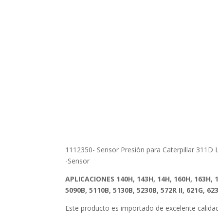
1112350- Sensor Presiòn para Caterpillar 311D
-Sensor
APLICACIONES
140H, 143H, 14H, 160H, 163H, 1
5090B, 5110B, 5130B, 5230B, 572R II, 621G, 62
Este producto es importado de excelente calid