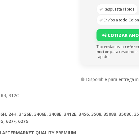
✅ Respuesta rápida
✅ Envíos a todo Colo
📲 COTIZAR AH
Tip: envíanos la
refere
motor
para responder
rápido.
🟢 Disponible para entrega i
 LRR, 312C
6H, 24H, 3126B, 3406E, 3408E, 3412E, 3456, 3508, 3508B, 3508C, 3
3G, 627F, 627G
ad
AFTERMARKET QUALITY PREMIUM.