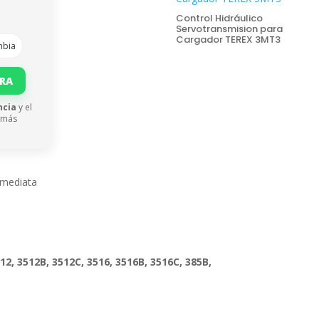
Control Hidráulico
Servotransmision para
Cargador TEREX 3MT3
mbia
ORA
ncia
y el
 más
nmediata
512, 3512B, 3512C, 3516, 3516B, 3516C, 385B,