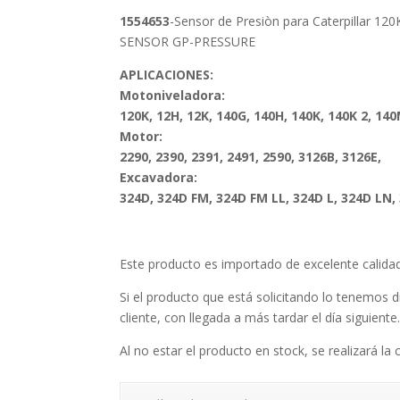
1554653
-Sensor de Presiòn para Caterpillar 120
SENSOR GP-PRESSURE
APLICACIONES:
Motoniveladora:
120K, 12H, 12K, 140G, 140H, 140K, 140K 2, 14
Motor:
2290, 2390, 2391, 2491, 2590, 3126B, 3126E,
Excavadora:
324D, 324D FM, 324D FM LL, 324D L, 324D LN,
Este producto es importado de excelente calid
Si el producto que está solicitando lo tenemos d
cliente, con llegada a más tardar el día siguiente
Al no estar el producto en stock, se realizará la 