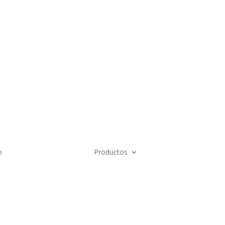
n Nosotros
Av Calle 6 # 22-11
+57 304
Bogotá Colombia
o
Productos