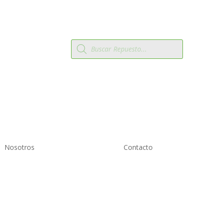
Búsqueda
 2819809
de
productos
Nosotros
Contacto