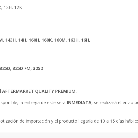
K, 12H, 12K
0M, 143H, 14H, 160H, 160K, 160M, 163H, 16H,
 325D, 325D FM, 325D
ad
AFTERMARKET QUALITY PREMIUM.
isponible, la entrega de este será
INMEDIATA
, se realizará el envío
.
cotización de importación y el producto llegaría de 10 a 15 días hábile