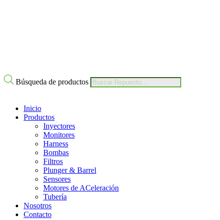
Nuestro Compromiso
Trabaje con Nosotros
Av Calle 6 # 22-11 Bogotá Colombia
+57 304 2819809
Búsqueda de productos
Inicio
Productos
Inyectores
Monitores
Harness
Bombas
Filtros
Plunger & Barrel
Sensores
Motores de ACeleración
Tubería
Nosotros
Contacto