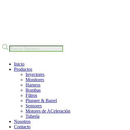
Nuestro Compromiso
Trabaje con Nosotros
Av Calle 6 # 22-11 Bogotá Colombia
+57 304 2819809
Búsqueda
de
productos
Inicio
Productos
Inyectores
Monitores
Harness
Bombas
Filtros
Plunger & Barrel
Sensores
Motores de ACeleración
Tubería
Nosotros
Contacto