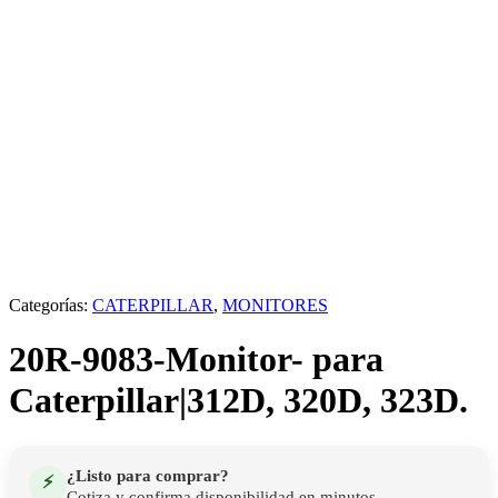
Categorías:
CATERPILLAR
,
MONITORES
20R-9083-Monitor- para
Caterpillar|312D, 320D, 323D.
¿Listo para comprar?
⚡
Cotiza y confirma disponibilidad en minutos.