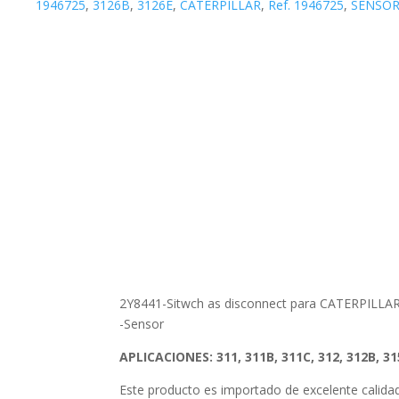
1946725
,
3126B
,
3126E
,
CATERPILLAR
,
Ref. 1946725
,
SENSOR
2Y8441-Sitwch as disconnect para CATERPILLAR
-Sensor
APLICACIONES:
311, 311B, 311C, 312, 312B, 3
Este producto es importado de excelente calid