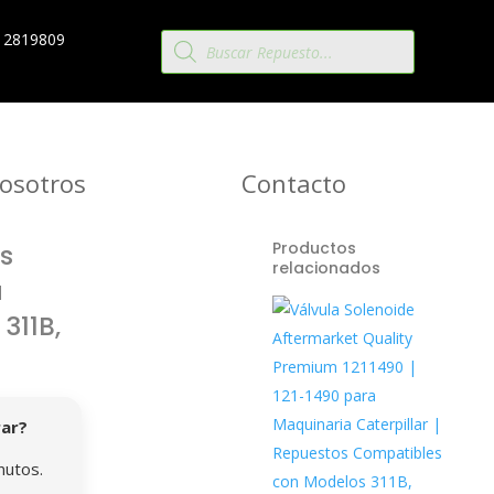
Búsqueda
 2819809
de
productos
osotros
Contacto
Productos
s
relacionados
a
311B,
rar?
nutos.