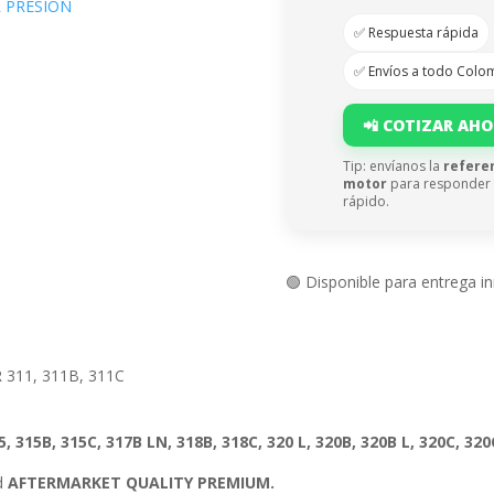
 PRESIÒN
✅ Respuesta rápida
✅ Envíos a todo Colo
📲 COTIZAR AH
Tip: envíanos la
refere
motor
para responder
rápido.
🟢 Disponible para entrega i
 311, 311B, 311C
15, 315B, 315C, 317B LN, 318B, 318C, 320 L, 320B, 320B L, 320C, 32
ad
AFTERMARKET QUALITY PREMIUM.