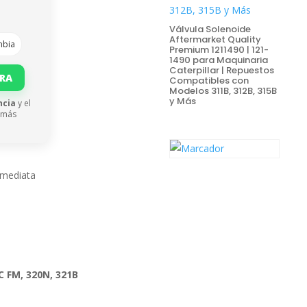
Válvula Solenoide
Aftermarket Quality
mbia
Premium 1211490 | 121-
1490 para Maquinaria
Caterpillar | Repuestos
ORA
Compatibles con
Modelos 311B, 312B, 315B
y Más
ncia
y el
 más
nmediata
0C FM, 320N, 321B