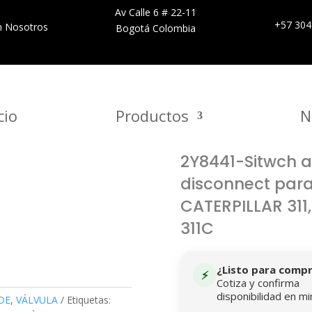
Av Calle 6 # 22-11
+57 304
n Nosotros
Bogotá Colombia
cio
Productos
N
2Y8441-Sitwch a
disconnect par
CATERPILLAR 311, 
311C
¿Listo para comp
⚡
Cotiza y confirma
disponibilidad en mi
DE
,
VÁLVULA
Etiquetas: