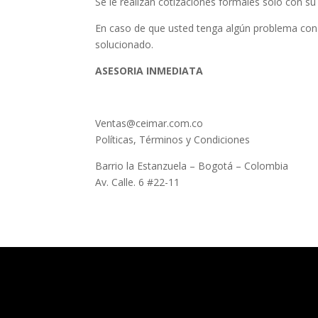
Se le realizan cotizaciones formales solo con 
En caso de que usted tenga algún problema con
solucionado.
ASESORIA INMEDIATA
Ventas@ceimar.com.co
Políticas, Términos y Condiciones
Barrio la Estanzuela – Bogotá – Colombia
Av. Calle. 6 #22-11