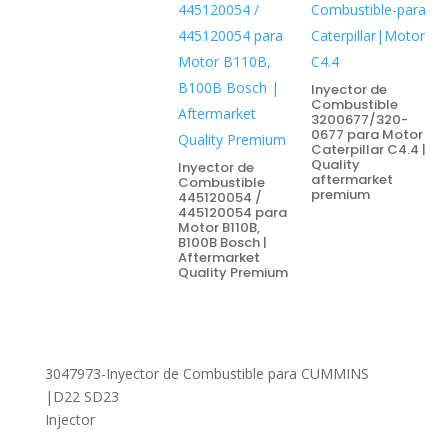
Inyector de
Combustible
3200677/320-
0677 para Motor
Caterpillar C4.4 |
Quality
Inyector de
aftermarket
Combustible
premium
445120054 /
445120054 para
Motor B110B,
B100B Bosch |
Aftermarket
Quality Premium
3047973-Inyector de Combustible para CUMMINS
|D22 SD23
Injector