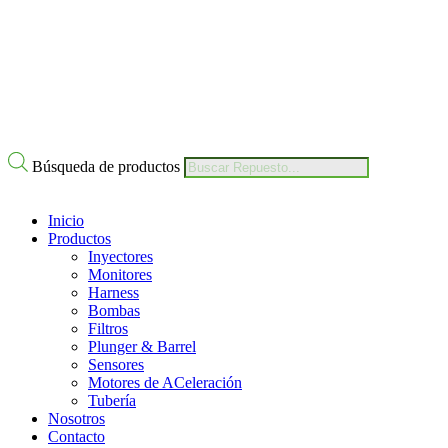
Nuestro Compromiso
Trabaje con Nosotros
Av Calle 6 # 22-11 Bogotá Colombia
+57 304 2819809
Búsqueda de productos
Inicio
Productos
Inyectores
Monitores
Harness
Bombas
Filtros
Plunger & Barrel
Sensores
Motores de ACeleración
Tubería
Nosotros
Contacto