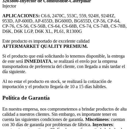
3203800-Inyector de Combustible-Caterpillar
Injector
APLICACIONES:
C6.6, 2470C, 553C, 559, 924H, 924HZ,
953D, AP-600D, AP-655D, BG600D, BG655D, CP-56, CP-64,
CP-76, CS-56, CS-56B, CS-64, CS-68B, CS-74, CS-74B, CS-78B,
D6K, D6K LGP, D6K XL, PL61, R1300G
Este producto es importado de excelente calidad
AFTERMARKET QUALITY PREMIUM.
Si el producto que está solicitando lo tenemos disponible, la entrega
de este será
INMEDIATA
, se realizará el envío por la empresa
transportadora de preferencia del cliente, con llegada a más tardar el
día siguiente.
Al no estar el producto en stock, se realizará la cotización de
importación y el producto llegaría de 10 a 15 días hábiles.
Política de Garantía
En nuestra empresa, nos comprometemos a brindar productos de alta
calidad a nuestros clientes. Sin embargo, es importante tener en
cuenta las siguientes condiciones de garantía.
Misceláneos
: cuentan
con 30 días de garantía por problemas de fábrica.
Inyectores
: