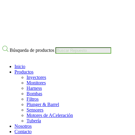
Nuestro Compromiso
Trabaje con Nosotros
Av Calle 6 # 22-11 Bogotá Colombia
+57 304 2819809
Búsqueda de productos
Inicio
Productos
Inyectores
Monitores
Harness
Bombas
Filtros
Plunger & Barrel
Sensores
Motores de ACeleración
Tubería
Nosotros
Contacto