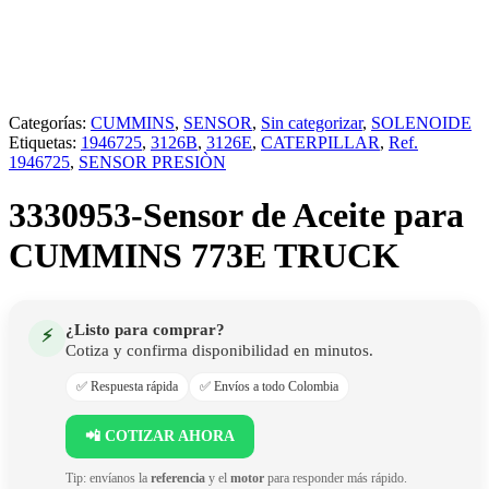
Categorías:
CUMMINS
,
SENSOR
,
Sin categorizar
,
SOLENOIDE
Etiquetas:
1946725
,
3126B
,
3126E
,
CATERPILLAR
,
Ref.
1946725
,
SENSOR PRESIÒN
3330953-Sensor de Aceite para
CUMMINS 773E TRUCK
¿Listo para comprar?
⚡
Cotiza y confirma disponibilidad en minutos.
✅ Respuesta rápida
✅ Envíos a todo Colombia
📲 COTIZAR AHORA
Tip: envíanos la
referencia
y el
motor
para responder más rápido.