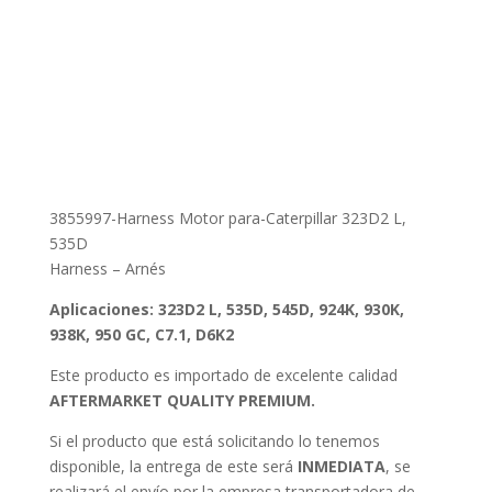
3855997-Harness Motor para-Caterpillar 323D2 L,
535D
Harness – Arnés
Aplicaciones: 323D2 L, 535D, 545D, 924K, 930K,
938K, 950 GC, C7.1, D6K2
Este producto es importado de excelente calidad
AFTERMARKET QUALITY PREMIUM.
Si el producto que está solicitando lo tenemos
disponible, la entrega de este será
INMEDIATA
, se
realizará el envío por la empresa transportadora de