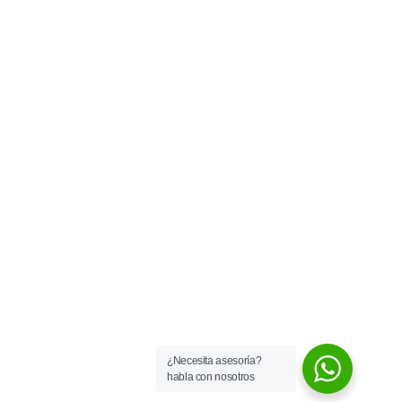
COMERCIALIZADORA ECOLOGICA INGENIERIA
MAQUINARIA AGREGADOS Y REPUESTOS CEIMAR
SAS
Calle 6 Av. Comuneros #22-11
ceimarcolombia@hotmail.com
¿Necesita asesoría?
3143628563
habla con nosotros