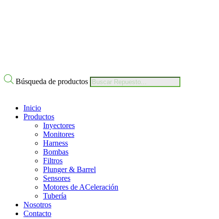
Nuestro Compromiso
Trabaje con Nosotros
Av Calle 6 # 22-11 Bogotá Colombia
+57 304 2819809
Búsqueda de productos
Inicio
Productos
Inyectores
Monitores
Harness
Bombas
Filtros
Plunger & Barrel
Sensores
Motores de ACeleración
Tubería
Nosotros
Contacto