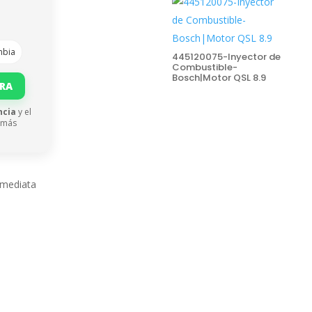
mbia
445120075-Inyector de
Combustible-
Bosch|Motor QSL 8.9
ORA
ncia
y el
 más
nmediata