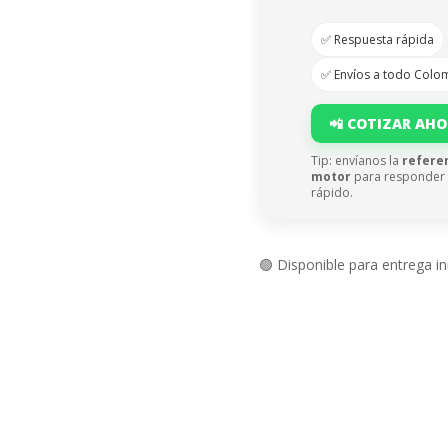
✅ Respuesta rápida
✅ Envíos a todo Colo
📲 COTIZAR AH
Tip: envíanos la
refere
motor
para responder
rápido.
🟢 Disponible para entrega i