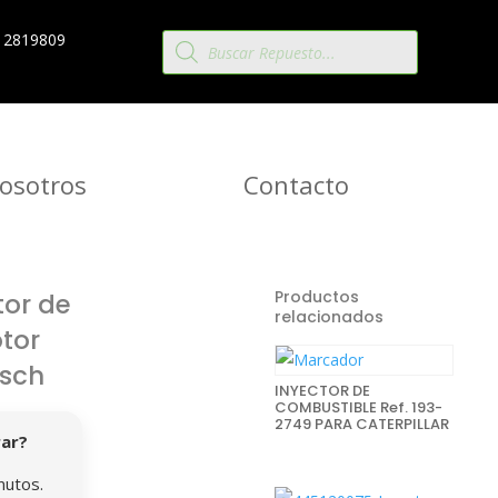
Búsqueda
 2819809
de
productos
osotros
Contacto
Productos
tor de
relacionados
tor
sch
INYECTOR DE
COMBUSTIBLE Ref. 193-
2749 PARA CATERPILLAR
rar?
nutos.