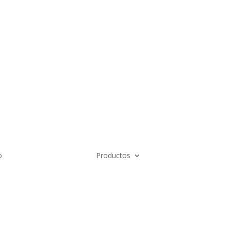
n Nosotros
Av Calle 6 # 22-11
+57 304
Bogotá Colombia
o
Productos