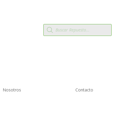
Búsqueda
 2819809
de
productos
Nosotros
Contacto