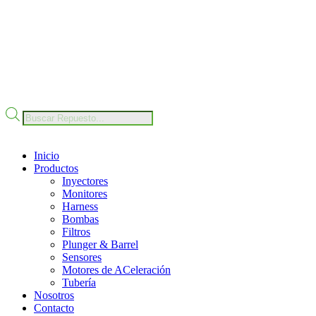
Nuestro Compromiso
Trabaje con Nosotros
Av Calle 6 # 22-11 Bogotá Colombia
+57 304 2819809
Búsqueda
de
productos
Inicio
Productos
Inyectores
Monitores
Harness
Bombas
Filtros
Plunger & Barrel
Sensores
Motores de ACeleración
Tubería
Nosotros
Contacto