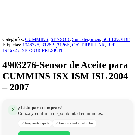
Categorías:
CUMMINS
,
SENSOR
,
Sin categorizar
,
SOLENOIDE
Etiquetas:
1946725
,
3126B
,
3126E
,
CATERPILLAR
,
Ref.
1946725
,
SENSOR PRESIÒN
4903276-Sensor de Aceite para
CUMMINS ISX ISM ISL 2004
– 2007
¿Listo para comprar?
⚡
Cotiza y confirma disponibilidad en minutos.
✅ Respuesta rápida
✅ Envíos a todo Colombia