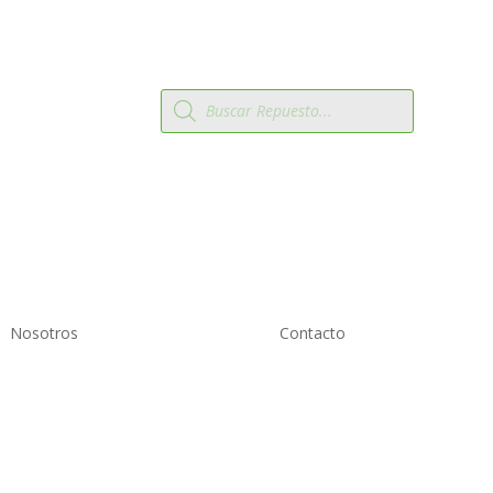
Búsqueda
 2819809
de
productos
Nosotros
Contacto