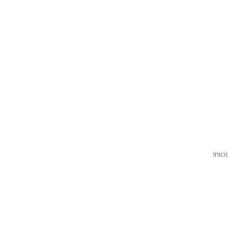
Nuestro Compromiso
Trabaje co
Inici