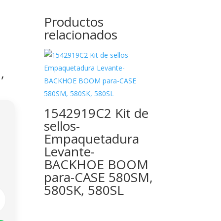
e
Productos
relacionados
,
1542919C2 Kit de
sellos-
Empaquetadura
Levante-
BACKHOE BOOM
para-CASE 580SM,
580SK, 580SL