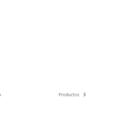
n Nosotros
Av Calle 6 # 22-11
+57 304
Bogotá Colombia
o
Productos