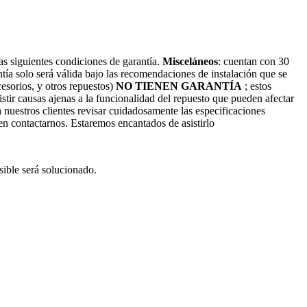
s siguientes condiciones de garantía.
Misceláneos
: cuentan con 30
antía solo será válida bajo las recomendaciones de instalación que se
cesorios, y otros repuestos)
NO TIENEN GARANTÍA
; estos
stir causas ajenas a la funcionalidad del repuesto que pueden afectar
nuestros clientes revisar cuidadosamente las especificaciones
 en contactarnos. Estaremos encantados de asistirlo
ible será solucionado.