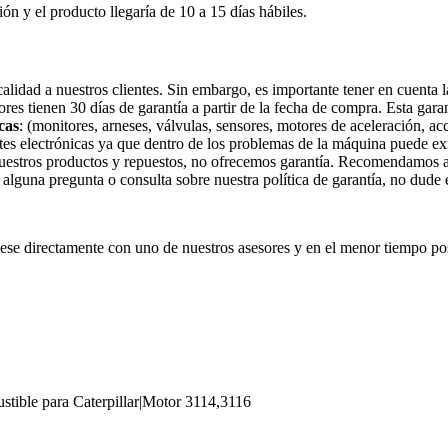
ión y el producto llegaría de 10 a 15 días hábiles.
idad a nuestros clientes. Sin embargo, es importante tener en cuenta la
tores tienen 30 días de garantía a partir de la fecha de compra. Esta gar
cas
: (monitores, arneses, válvulas, sensores, motores de aceleración, ac
tes electrónicas ya que dentro de los problemas de la máquina puede exi
nuestros productos y repuestos, no ofrecemos garantía. Recomendamos a 
e alguna pregunta o consulta sobre nuestra política de garantía, no dude
e directamente con uno de nuestros asesores y en el menor tiempo pos
tible para Caterpillar|Motor 3114,3116