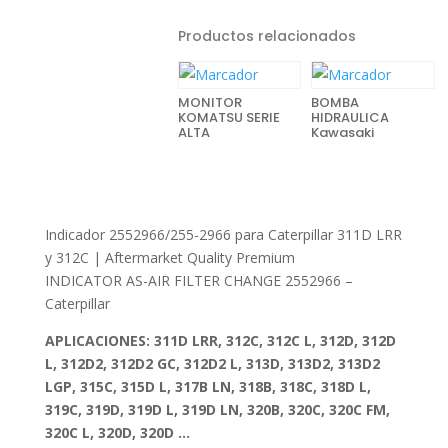
Productos relacionados
MONITOR
BOMBA
KOMATSU SERIE
HIDRAULICA
ALTA
Kawasaki
Indicador 2552966/255-2966 para Caterpillar 311D LRR
y 312C | Aftermarket Quality Premium
INDICATOR AS-AIR FILTER CHANGE 2552966 –
Caterpillar
APLICACIONES:
311D LRR, 312C, 312C L, 312D, 312D
L, 312D2, 312D2 GC, 312D2 L, 313D, 313D2, 313D2
LGP, 315C, 315D L, 317B LN, 318B, 318C, 318D L,
319C, 319D, 319D L, 319D LN, 320B, 320C, 320C FM,
320C L, 320D, 320D …