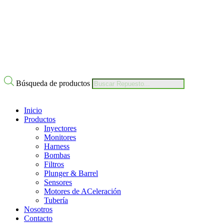
Nuestro Compromiso
Trabaje con Nosotros
Av Calle 6 # 22-11 Bogotá Colombia
+57 304 2819809
Búsqueda de productos
Inicio
Productos
Inyectores
Monitores
Harness
Bombas
Filtros
Plunger & Barrel
Sensores
Motores de ACeleración
Tubería
Nosotros
Contacto