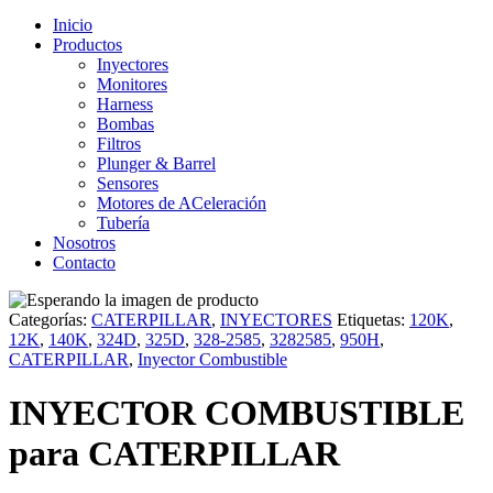
Inicio
Productos
Inyectores
Monitores
Harness
Bombas
Filtros
Plunger & Barrel
Sensores
Motores de ACeleración
Tubería
Nosotros
Contacto
Categorías:
CATERPILLAR
,
INYECTORES
Etiquetas:
120K
,
12K
,
140K
,
324D
,
325D
,
328-2585
,
3282585
,
950H
,
CATERPILLAR
,
Inyector Combustible
INYECTOR COMBUSTIBLE
para CATERPILLAR