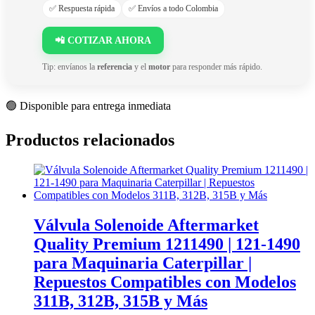
✅ Respuesta rápida
✅ Envíos a todo Colombia
📲 COTIZAR AHORA
Tip: envíanos la
referencia
y el
motor
para responder más rápido.
🟢 Disponible para entrega inmediata
Productos relacionados
Válvula Solenoide Aftermarket
Quality Premium 1211490 | 121-1490
para Maquinaria Caterpillar |
Repuestos Compatibles con Modelos
311B, 312B, 315B y Más