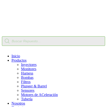
Nuestro Compromiso
Trabaje con Nosotros
Av Calle 6 # 22-11 Bogotá Colombia
+57 304 2819809
Búsqueda
de
productos
Inicio
Productos
Inyectores
Monitores
Harness
Bombas
Filtros
Plunger & Barrel
Sensores
Motores de ACeleración
Tubería
Nosotros