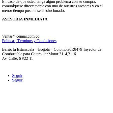
En caso de que usted tenga algún problema con su compra,
comuníquese directamente con uno de nuestros asesores y en el
menor tiempo posible será solucionado.
ASESORIA INMEDIATA
Ventas@ceimar.com.co
Políticas, Términos y Condiciones
Barrio la Estanzuela – Bogotá – Colombia0R8479-Inyector de
Combustible para Caterpillar|Motor 3114,3116
Av. Calle. 6 #22-11
Seguir
Seguir
COMERCIALIZADORA ECOLOGICA INGENIERIA
MAQUINARIA AGREGADOS Y REPUESTOS CEIMAR SAS
Calle 6 Av. Comuneros #22-11
ceimarcolombia@hotmail.com