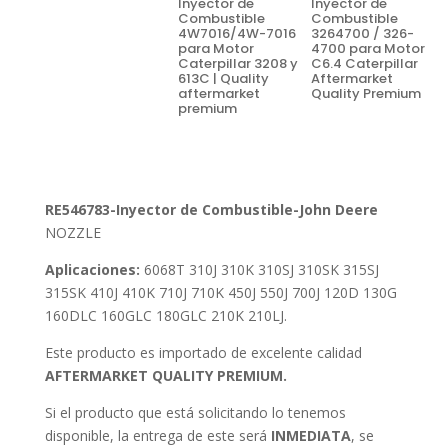
Inyector de
Inyector de
Combustible
Combustible
4W7016/4W-7016
3264700 / 326-
para Motor
4700 para Motor
Caterpillar 3208 y
C6.4 Caterpillar
613C | Quality
Aftermarket
aftermarket
Quality Premium
premium
RE546783-Inyector de Combustible-John Deere
NOZZLE
Aplicaciones:
6068T 310J 310K 310SJ 310SK 315SJ
315SK 410J 410K 710J 710K 450J 550J 700J 120D 130G
160DLC 160GLC 180GLC 210K 210LJ.
Este producto es importado de excelente calidad
AFTERMARKET QUALITY PREMIUM.
Si el producto que está solicitando lo tenemos
disponible, la entrega de este será
INMEDIATA
, se