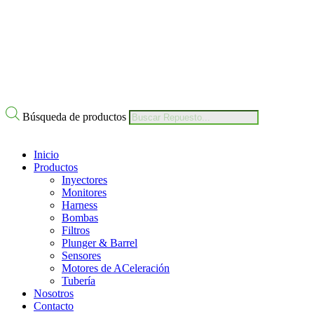
Nuestro Compromiso
Trabaje con Nosotros
Av Calle 6 # 22-11 Bogotá Colombia
+57 304 2819809
Búsqueda de productos
Inicio
Productos
Inyectores
Monitores
Harness
Bombas
Filtros
Plunger & Barrel
Sensores
Motores de ACeleración
Tubería
Nosotros
Contacto