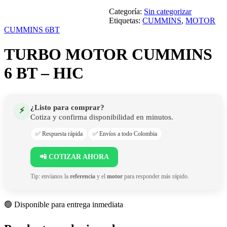
Categoría:
Sin categorizar
Etiquetas:
CUMMINS
,
MOTOR
CUMMINS 6BT
TURBO MOTOR CUMMINS
6 BT – HIC
¿Listo para comprar?
⚡
Cotiza y confirma disponibilidad en minutos.
✅ Respuesta rápida
✅ Envíos a todo Colombia
📲 COTIZAR AHORA
Tip: envíanos la
referencia
y el
motor
para responder más rápido.
🟢 Disponible para entrega inmediata