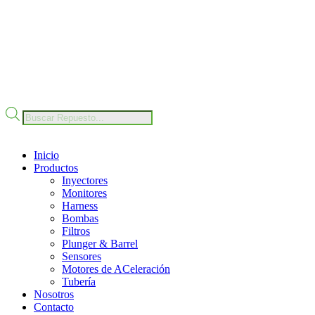
Nuestro Compromiso
Trabaje con Nosotros
Av Calle 6 # 22-11 Bogotá Colombia
+57 304 2819809
Búsqueda
de
productos
Inicio
Productos
Inyectores
Monitores
Harness
Bombas
Filtros
Plunger & Barrel
Sensores
Motores de ACeleración
Tubería
Nosotros
Contacto