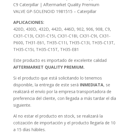
C9 Caterpillar | Aftermarket Quality Premium
VALVE GP-SOLENOID 1981515 – Caterpillar
APLICACIONES:
420D, 430D, 432D, 442D, 446D, 902, 906, 908, C9,
CX31-C13I, CX31-C15I, CX31-C18I, CX31-C9I, CX31-
P600, TH31-E61, TH35-C11I, TH35-C13I, TH35-C13T,
TH35-C15I, TH35-C15T, TH35-E81
Este producto es importado de excelente calidad
AFTERMARKET QUALITY PREMIUM.
Si el producto que está solicitando lo tenemos
disponible, la entrega de este será
INMEDIATA
, se
realizará el envío por la empresa transportadora de
preferencia del cliente, con llegada a más tardar el día
siguiente.
Al no estar el producto en stock, se realizará la
cotización de importación y el producto llegaría de 10
a 15 días hábiles.