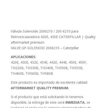
Válvula Solenoide 2006210 / 200-6210 para
Retroexcaavadora 420E, 430E CATERPILLAR | Quality
aftermarket premium
VALVE GP-SOLENOID 2006210 – Caterpillar
APLICACIONES:
420E, 430E, 432E, 434E, 442E, 444E, 450E, 450F,
TH220B, TH330B, TH340B, TH350B, TH355B,
TH460B, TH560B, TH580B
Este producto es importado de excelente calidad
AFTERMARKET QUALITY PREMIUM.
Si el producto que está solicitando lo tenemos
disponible, la entrega de este será
INMEDIATA
, se
realizará el envío por la empresa transportadora de