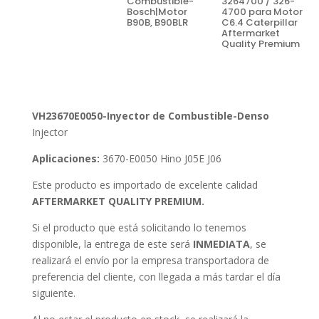
Combustible-
3264700 / 326-
Bosch|Motor
4700 para Motor
B90B, B90BLR
C6.4 Caterpillar
Aftermarket
Quality Premium
VH23670E0050-Inyector de Combustible-Denso
Injector
Aplicaciones:
3670-E0050 Hino J05E J06
Este producto es importado de excelente calidad
AFTERMARKET QUALITY PREMIUM.
Si el producto que está solicitando lo tenemos
disponible, la entrega de este será
INMEDIATA
, se
realizará el envío por la empresa transportadora de
preferencia del cliente, con llegada a más tardar el día
siguiente.