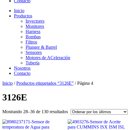
Contacto
Inicio
Productos
Inyectores
Monitores
Harness
Bombas
Filtros
Plunger & Barrel
Sensores
Motores de ACeleración
Tubería
Nosotros
Contacto
Inicio
/
Productos etiquetados “3126E”
/ Página 4
3126E
Ordenado
Mostrando 28–36 de 130 resultados
por
los
últimos