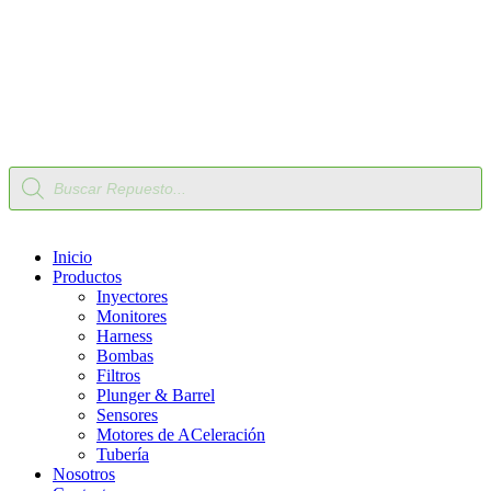
Nuestro Compromiso
Trabaje con Nosotros
Av Calle 6 # 22-11 Bogotá Colombia
+57 304 2819809
Búsqueda
de
productos
Inicio
Productos
Inyectores
Monitores
Harness
Bombas
Filtros
Plunger & Barrel
Sensores
Motores de ACeleración
Tubería
Nosotros