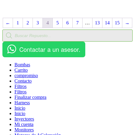
←
1
2
3
4
5
6
7
…
13
14
15
→
Búsqueda
de
productos
Contactar a un asesor.
Bombas
Carrito
compromiso
Contacto
Filtros
Filtros
Finalizar compra
Harness
Inicio
Inicio
Inyectores
Mi cuenta
Monitores