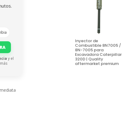
nutos.
mbia
Inyector de
Combustible 8N7005 /
ORA
8N-7005 para
Excavadora Caterpillar
ncia
y el
320D | Quality
 más
aftermarket premium
nmediata