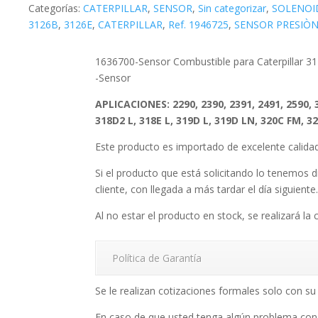
Categorías:
CATERPILLAR
,
SENSOR
,
Sin categorizar
,
SOLENOI
3126B
,
3126E
,
CATERPILLAR
,
Ref. 1946725
,
SENSOR PRESIÒ
1636700-Sensor Combustible para Caterpillar 3
-Sensor
APLICACIONES:
2290, 2390, 2391, 2491, 2590,
318D2 L, 318E L, 319D L, 319D LN, 320C FM, 3
Este producto es importado de excelente calid
Si el producto que está solicitando lo tenemos d
cliente, con llegada a más tardar el día siguiente
Al no estar el producto en stock, se realizará la 
Política de Garantía
Se le realizan cotizaciones formales solo con 
En caso de que usted tenga algún problema con