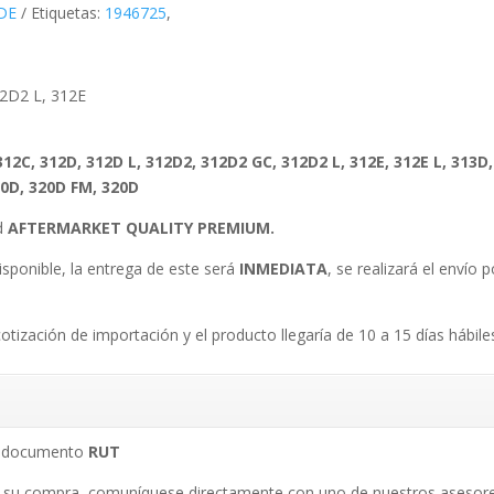
DE
Etiquetas:
1946725
,
N
12D2 L, 312E
 312C, 312D, 312D L, 312D2, 312D2 GC, 312D2 L, 312E, 312E L, 313D
20D, 320D FM, 320D
ad
AFTERMARKET QUALITY PREMIUM.
isponible, la entrega de este será
INMEDIATA
, se realizará el envío
.
cotización de importación y el producto llegaría de 10 a 15 días hábile
su documento
RUT
 su compra, comuníquese directamente con uno de nuestros asesore