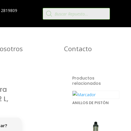
Búsqueda
 2819809
de
productos
osotros
Contacto
Productos
relacionados
ra
 L,
ANILLOS DE PISTÓN
rar?