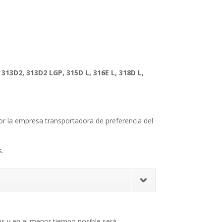
, 313D2, 313D2 LGP, 315D L, 316E L, 318D L,
 por la empresa transportadora de preferencia del
s.
s y en el menor tiempo posible será