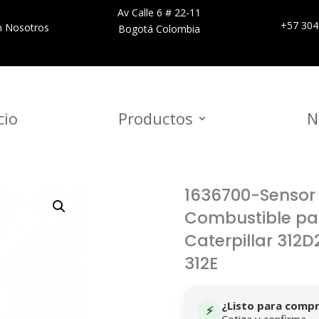
Av Calle 6 # 22-11
+57 304
n Nosotros
Bogotá Colombia
cio
Productos
N
1636700-Sensor
Combustible pa
Caterpillar 312D2
312E
¿Listo para comp
⚡
Cotiza y confirma