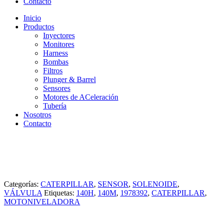
Contacto
Inicio
Productos
Inyectores
Monitores
Harness
Bombas
Filtros
Plunger & Barrel
Sensores
Motores de ACeleración
Tubería
Nosotros
Contacto
Categorías:
CATERPILLAR
,
SENSOR
,
SOLENOIDE
,
VÁLVULA
Etiquetas:
140H
,
140M
,
1978392
,
CATERPILLAR
,
MOTONIVELADORA