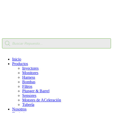
Nuestro Compromiso
Trabaje con Nosotros
Av Calle 6 # 22-11 Bogotá Colombia
+57 304 2819809
Búsqueda
de
productos
Inicio
Productos
Inyectores
Monitores
Harness
Bombas
Filtros
Plunger & Barrel
Sensores
Motores de ACeleración
Tubería
Nosotros