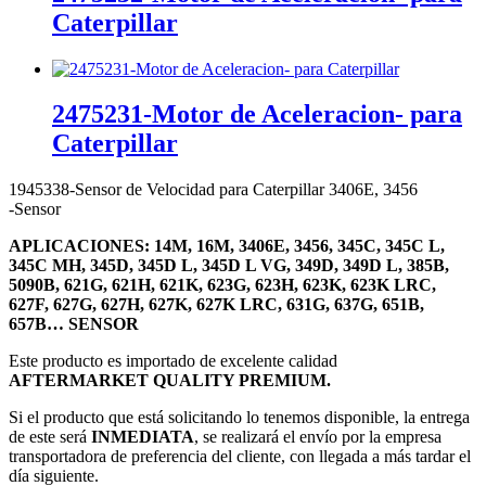
Caterpillar
2475231-Motor de Aceleracion- para
Caterpillar
1945338-Sensor de Velocidad para Caterpillar 3406E, 3456
-Sensor
APLICACIONES:
14M, 16M, 3406E, 3456, 345C, 345C L,
345C MH, 345D, 345D L, 345D L VG, 349D, 349D L, 385B,
5090B, 621G, 621H, 621K, 623G, 623H, 623K, 623K LRC,
627F, 627G, 627H, 627K, 627K LRC, 631G, 637G, 651B,
657B… SENSOR
Este producto es importado de excelente calidad
AFTERMARKET QUALITY PREMIUM.
Si el producto que está solicitando lo tenemos disponible, la entrega
de este será
INMEDIATA
, se realizará el envío por la empresa
transportadora de preferencia del cliente, con llegada a más tardar el
día siguiente.