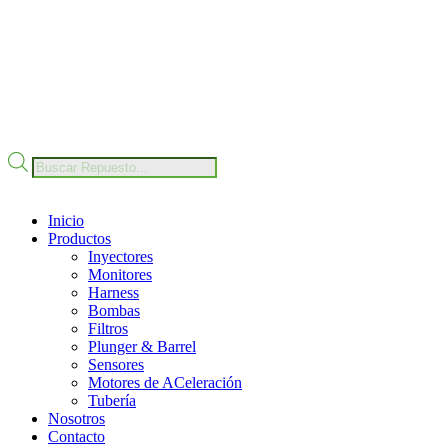
Nuestro Compromiso
Trabaje con Nosotros
Av Calle 6 # 22-11 Bogotá Colombia
+57 304 2819809
Búsqueda
de
productos
Inicio
Productos
Inyectores
Monitores
Harness
Bombas
Filtros
Plunger & Barrel
Sensores
Motores de ACeleración
Tubería
Nosotros
Contacto