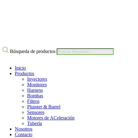
Nuestro Compromiso
Trabaje con Nosotros
Av Calle 6 # 22-11 Bogotá Colombia
+57 304 2819809
Búsqueda de productos
Inicio
Productos
Inyectores
Monitores
Harness
Bombas
Filtros
Plunger & Barrel
Sensores
Motores de ACeleración
Tubería
Nosotros
Contacto