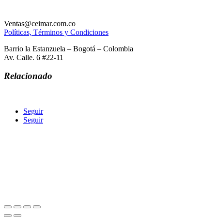
Ventas@ceimar.com.co
Políticas, Términos y Condiciones
Barrio la Estanzuela – Bogotá – Colombia
Av. Calle. 6 #22-11
Relacionado
Seguir
Seguir
COMERCIALIZADORA ECOLOGICA INGENIERIA
MAQUINARIA AGREGADOS Y REPUESTOS CEIMAR SAS
Calle 6 Av. Comuneros #22-11
ceimarcolombia@hotmail.com
3143628563