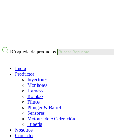
Nuestro Compromiso
Trabaje con Nosotros
Av Calle 6 # 22-11 Bogotá Colombia
+57 304 2819809
Búsqueda de productos
Inicio
Productos
Inyectores
Monitores
Harness
Bombas
Filtros
Plunger & Barrel
Sensores
Motores de ACeleración
Tubería
Nosotros
Contacto