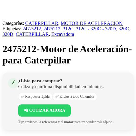
Categorías:
CATERPILLAR
,
MOTOR DE ACELERACION
Etiquetas:
247-5212
,
2475212
,
312C
,
312C - 320C - 320D
,
320C
,
320D
,
CATERPILLAR
,
Excavadora
2475212-Motor de Aceleración-
para Caterpillar
¿Listo para comprar?
⚡
Cotiza y confirma disponibilidad en minutos.
✅ Respuesta rápida
✅ Envíos a todo Colombia
📲 COTIZAR AHORA
Tip: envíanos la
referencia
y el
motor
para responder más rápido.