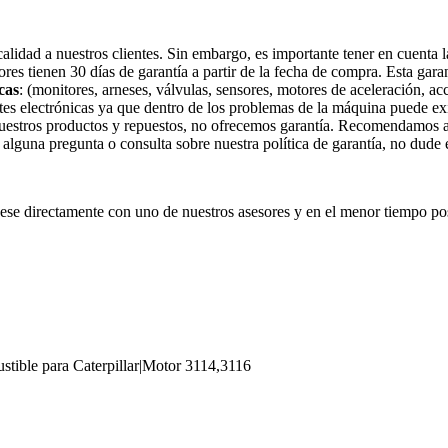
idad a nuestros clientes. Sin embargo, es importante tener en cuenta la
tores tienen 30 días de garantía a partir de la fecha de compra. Esta gar
cas
: (monitores, arneses, válvulas, sensores, motores de aceleración, ac
tes electrónicas ya que dentro de los problemas de la máquina puede exi
nuestros productos y repuestos, no ofrecemos garantía. Recomendamos a 
e alguna pregunta o consulta sobre nuestra política de garantía, no dude
e directamente con uno de nuestros asesores y en el menor tiempo pos
tible para Caterpillar|Motor 3114,3116