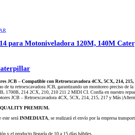
114 para Motoniveladora 120M, 140M Cater
aterpillar
tores JCB – Compatible con Retroexcavadora 4CX, 5CX, 214, 215
timo de tu retroexcavadora JCB, garantizando un monitoreo preciso de 
 1700B, 214 2CX, 210, 210 211 2 MIDI CI. Confía en nuestro repuest
 Motores JCB – Retroexcavadora 4CX, 5CX, 214, 215, 217 y Más |After
QUALITY PREMIUM.
e este será
INMEDIATA
, se realizará el envío por la empresa transpor
ión y el producto llegaría de 10 a 15 días hábiles.