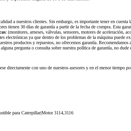
idad a nuestros clientes. Sin embargo, es importante tener en cuenta la
tores tienen 30 días de garantía a partir de la fecha de compra. Esta gar
cas
: (monitores, arneses, válvulas, sensores, motores de aceleración, ac
tes electrónicas ya que dentro de los problemas de la máquina puede exi
nuestros productos y repuestos, no ofrecemos garantía. Recomendamos a 
e alguna pregunta o consulta sobre nuestra política de garantía, no dude
e directamente con uno de nuestros asesores y en el menor tiempo pos
tible para Caterpillar|Motor 3114,3116