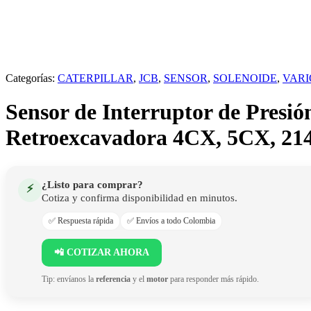
Categorías:
CATERPILLAR
,
JCB
,
SENSOR
,
SOLENOIDE
,
VARI
Sensor de Interruptor de Presi
Retroexcavadora 4CX, 5CX, 214
¿Listo para comprar?
⚡
Cotiza y confirma disponibilidad en minutos.
✅ Respuesta rápida
✅ Envíos a todo Colombia
📲 COTIZAR AHORA
Tip: envíanos la
referencia
y el
motor
para responder más rápido.