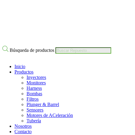
Nuestro Compromiso
Trabaje con Nosotros
Av Calle 6 # 22-11 Bogotá Colombia
+57 304 2819809
Búsqueda de productos
Inicio
Productos
Inyectores
Monitores
Harness
Bombas
Filtros
Plunger & Barrel
Sensores
Motores de ACeleración
Tubería
Nosotros
Contacto