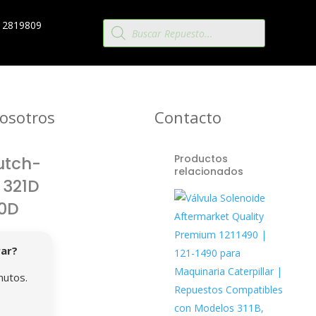
Búsqueda
 2819809
de
productos
osotros
Contacto
Productos
utch-
relacionados
 321D
20D
rar?
nutos.