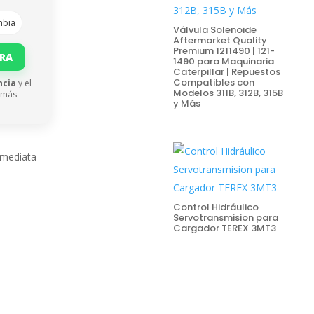
mbia
Válvula Solenoide
Aftermarket Quality
Premium 1211490 | 121-
ORA
1490 para Maquinaria
Caterpillar | Repuestos
Compatibles con
ncia
y el
Modelos 311B, 312B, 315B
 más
y Más
nmediata
Control Hidráulico
Servotransmision para
Cargador TEREX 3MT3