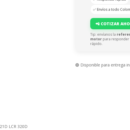
✅ Envíos a todo Colo
📲 COTIZAR AH
Tip: envíanos la
refere
motor
para responder
rápido.
🟢 Disponible para entrega i
 321D LCR 320D