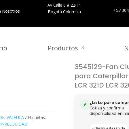
Av Calle 6 # 22-11
+57 304
n Nosotros
Bogotá Colombia
cio
Productos
N
3545129-Fan Cl
para Caterpillar
LCR 321D LCR 3
¿Listo para comp
⚡
Cotiza y confirma
disponibilidad en mi
DE
,
VÁLVULA
Etiquetas:
GP-VELOCIDAD
✅ Respuesta rápida