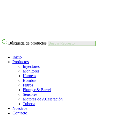
Nuestro Compromiso
Trabaje con Nosotros
Av Calle 6 # 22-11 Bogotá Colombia
+57 304 2819809
Búsqueda de productos
Inicio
Productos
Inyectores
Monitores
Harness
Bombas
Filtros
Plunger & Barrel
Sensores
Motores de ACeleración
Tubería
Nosotros
Contacto