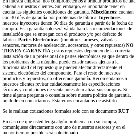
En nuestra empresa, nos comprometemos a brindar productos de alta
calidad a nuestros clientes. Sin embargo, es importante tener en
cuenta las siguientes condiciones de garantía.
Misceláneos
: cuentan
con 30 días de garantía por problemas de fábrica.
Inyectores
:
nuestros inyectores tienen 30 días de garantía a partir de la fecha de
compra. Esta garantía solo será válida bajo las recomendaciones de
instalación que se entregan con el producto y/o por defecto de
fabrica.
Partes Electrónicas
: (monitores, arneses, válvulas,
sensores, motores de aceleración, accesorios, y otros repuestos)
NO
TIENEN GARANTÍA
; estos repuestos dependen de la correcta
instalación de un profesional de partes electrónicas ya que dentro de
los problemas de la máquina puede existir causas ajenas a la
funcionalidad del repuesto que pueden afectar directamente el
sistema electrónico del componente. Para el resto de nuestros
productos y repuestos, no ofrecemos garantía. Recomendamos a
nuestros clientes revisar cuidadosamente las especificaciones
técnicas y condiciones de venta antes de realizar sus compras. Si
tiene alguna pregunta o consulta sobre nuestra política de garantía,
no dude en contactarnos. Estaremos encantados de asistirlo
Se le realizan cotizaciones formales solo con su documento
RUT
En caso de que usted tenga algún problema con su compra,
comuníquese directamente con uno de nuestros asesores y en el
menor tiempo posible será solucionado.