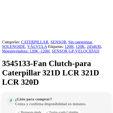
Categorías:
CATERPILLAR
,
SENSOR
,
Sin categorizar
,
SOLENOIDE
,
VÁLVULA
Etiquetas:
120H
,
120K
,
2454630
,
Motoniveladora: 120K -120H
,
SENSOR GP-VELOCIDAD
3545133-Fan Clutch-para
Caterpillar 321D LCR 321D
LCR 320D
¿Listo para comprar?
⚡
Cotiza y confirma disponibilidad en minutos.
✅ Respuesta rápida
✅ Envíos a todo Colombia