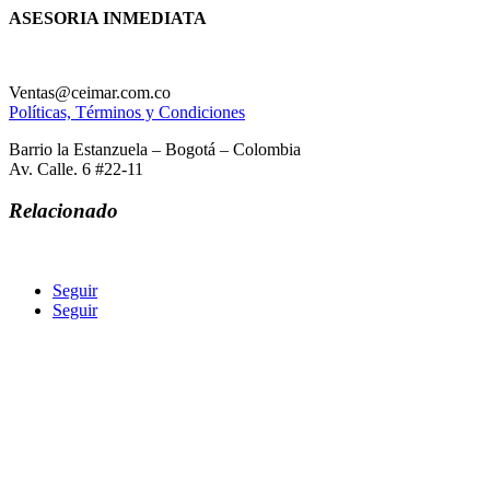
ASESORIA INMEDIATA
Ventas@ceimar.com.co
Políticas, Términos y Condiciones
Barrio la Estanzuela – Bogotá – Colombia
Av. Calle. 6 #22-11
Relacionado
Seguir
Seguir
COMERCIALIZADORA ECOLOGICA INGENIERIA
MAQUINARIA AGREGADOS Y REPUESTOS CEIMAR SAS
Calle 6 Av. Comuneros #22-11
ceimarcolombia@hotmail.com
3143628563