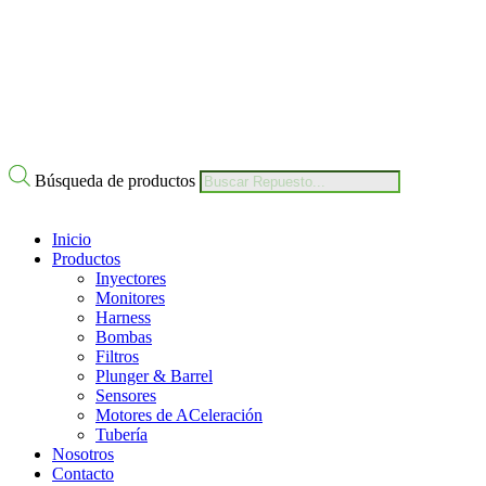
Nuestro Compromiso
Trabaje con Nosotros
Av Calle 6 # 22-11 Bogotá Colombia
+57 304 2819809
Búsqueda de productos
Inicio
Productos
Inyectores
Monitores
Harness
Bombas
Filtros
Plunger & Barrel
Sensores
Motores de ACeleración
Tubería
Nosotros
Contacto