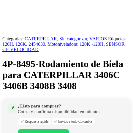
Categorías:
CATERPILLAR
,
Sin categorizar
,
VARIOS
Etiquetas:
120H
,
120K
,
2454630
,
Motoniveladora: 120K -120H
,
SENSOR
GP-VELOCIDAD
4P-8495-Rodamiento de Biela
para CATERPILLAR 3406C
3406B 3408B 3408
¿Listo para comprar?
⚡
Cotiza y confirma disponibilidad en minutos.
✅ Respuesta rápida
✅ Envíos a todo Colombia