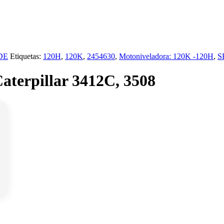
DE
Etiquetas:
120H
,
120K
,
2454630
,
Motoniveladora: 120K -120H
,
S
aterpillar 3412C, 3508